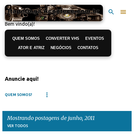
Pular para o conteúdo principal
Bem vindo(a)!
QUEM SOMOS
CONVERTER VHS
EVENTOS
ATOR E ATRIZ
NEGÓCIOS
CONTATOS
Anuncie aqui!
QUEM SOMOS?
Mostrando postagens de junho, 2011
VER TODOS