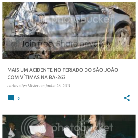
P
o
s
t
a
g
e
MAIS UM ACIDENTE NO FERIADO DO SÃO JOÃO
n
COM VÍTIMAS NA BA-263
s
carlos silva
Mister
em
junho 26, 2011
0