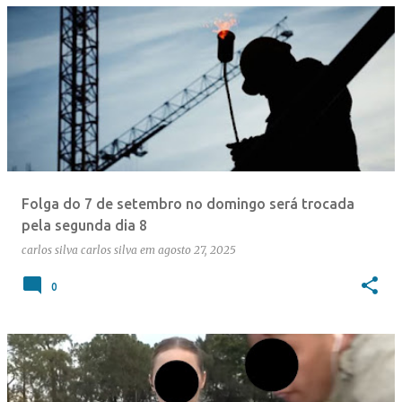
P
o
s
t
a
g
e
Folga do 7 de setembro no domingo será trocada
n
pela segunda dia 8
s
carlos silva
carlos silva
em
agosto 27, 2025
0