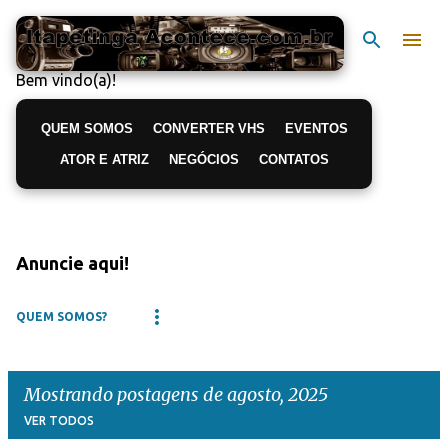
Pular para o conteúdo principal
Bem vindo(a)!
QUEM SOMOS
CONVERTER VHS
EVENTOS
ATOR E ATRIZ
NEGÓCIOS
CONTATOS
Anuncie aqui!
QUEM SOMOS?
Mostrando postagens de agosto, 2025
VER TODOS