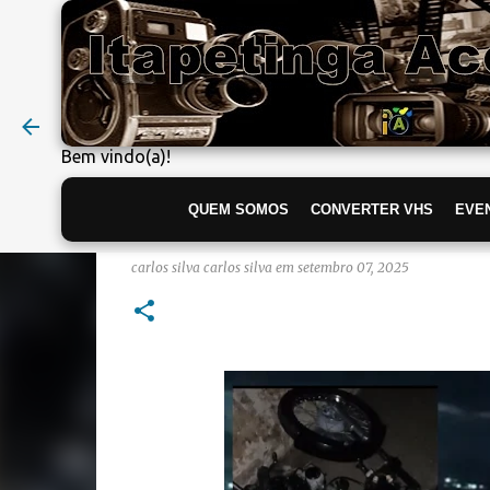
Bem vindo(a)!
QUEM SOMOS
CONVERTER VHS
EVE
Acidente na Ponte Zé Dias e
carlos silva
carlos silva
em
setembro 07, 2025