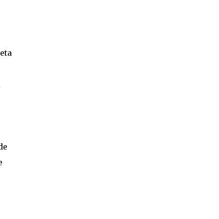
eta
de
e