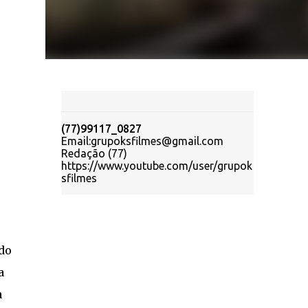
(77)99117_0827
Email:grupoksfilmes@gmail.com
Redação (77)
https://www.youtube.com/user/grupok
sfilmes
do
a
a