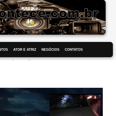
Pular para o conteúdo principal
NTOS
ATOR E ATRIZ
NEGÓCIOS
CONTATOS
m Itapetinga Resulta em Morte de Idoso