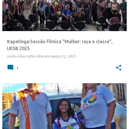
Itapetinga:Sessão fílmica "Mulher: raça e classe",
UESB 2025
carlos silva
carlos silva
em
março 22, 2025
1