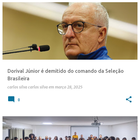
P
o
s
t
a
g
e
Dorival Júnior é demitido do comando da Seleção
n
Brasileira
s
carlos silva
carlos silva
em
março 28, 2025
0