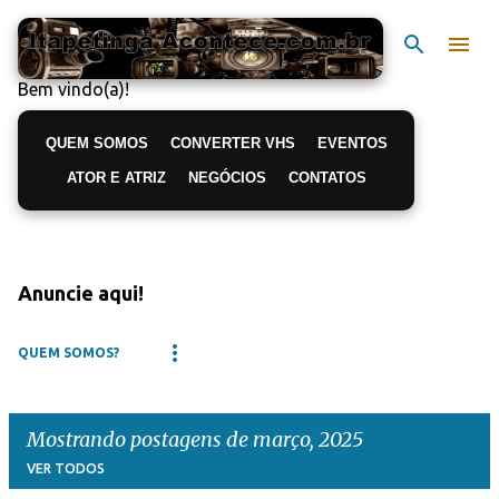
Pular para o conteúdo principal
Bem vindo(a)!
QUEM SOMOS
CONVERTER VHS
EVENTOS
ATOR E ATRIZ
NEGÓCIOS
CONTATOS
Anuncie aqui!
QUEM SOMOS?
Mostrando postagens de março, 2025
VER TODOS