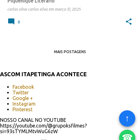
Piquenique Literário
carlos silva
carlos silva
em
março 17, 2025
0
MAIS POSTAGENS
ASCOM ITAPETINGA ACONTECE
Facebook
Twitter
Google +
Instagram
Pinterest
↑
NOSSO CANAL NO YOUTUBE
https://youtube.com/@grupoksfilmes?
si=93sTYMLMtvWuG6zW
☎